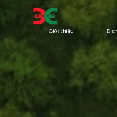
Giới thiệu
Dịc