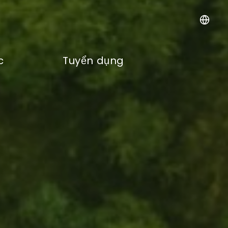
c
Tuyển dụng